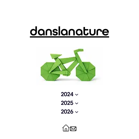
Aller
au
contenu
danslanature
2024
2025
2026