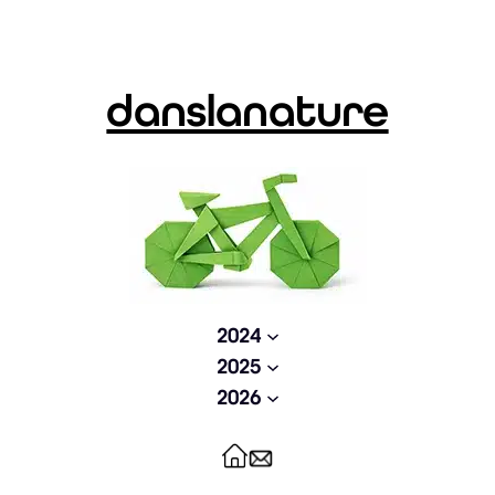
Aller
au
contenu
danslanature
2024
2025
2026